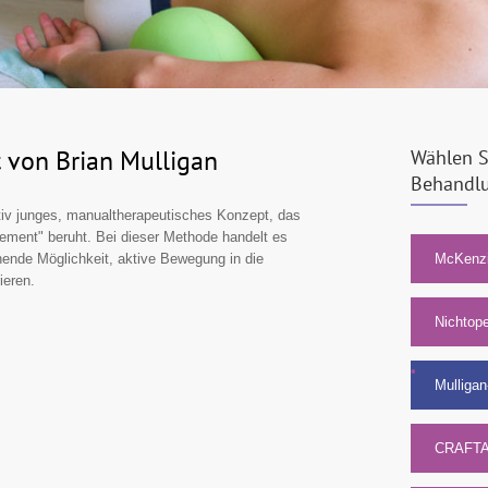
 von Brian Mulligan
Wählen S
Behandl
ativ junges, manualtherapeutisches Konzept, das
vement" beruht. Bei dieser Methode handelt es
Navigation
überspringe
McKenzi
nende Möglichkeit, aktive Bewegung in die
ieren.
Nichtope
Mulliga
CRAFTA