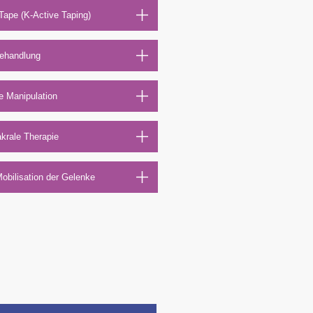
Tape (K-Active Taping)
ehandlung
e Manipulation
krale Therapie
obilisation der Gelenke