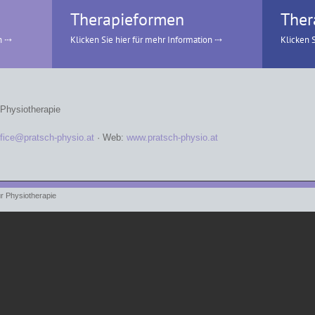
Therapieformen
Ther
 Physiotherapie
ffice@pratsch-physio.at
· Web:
www.pratsch-physio.at
ür Physiotherapie