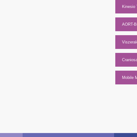
Kinesio 
AORT-B
Viszeral
Craniosa
Mobile M