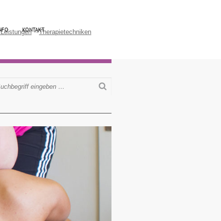
NFO
KONTAKT
 Leistungen
Therapietechniken
Suchen
uchbegriffe